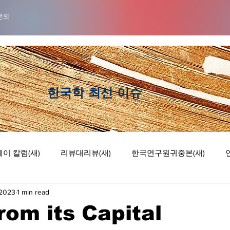
문의
​한국학 최신 이슈
이 칼럼(새)
리뷰대리뷰(새)
한국연구원귀중본(새)
 2023
1 min read
럼
리뷰 대 리뷰
기획논단
웹툰
rom its Capital