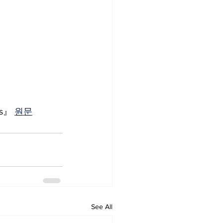
ns』 
원문
See All