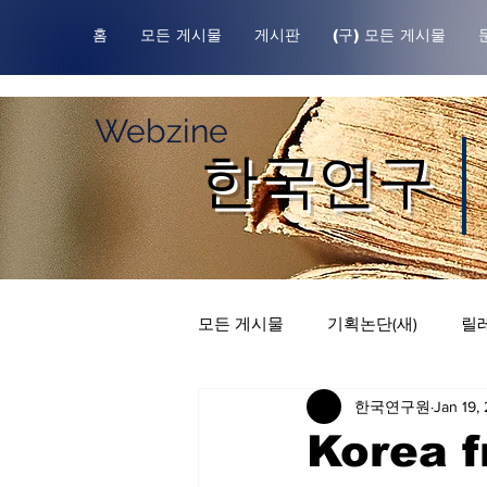
홈
모든 게시물
게시판
(구) 모든 게시물
Webzine
한국연구
모든 게시물
기획논단(새)
릴레
한국연구원
Jan 19,
한국연구원귀중본
릴레이 칼
Korea f