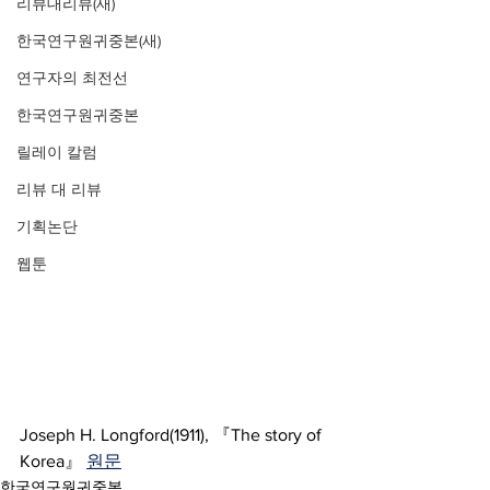
리뷰대리뷰(새)
한국연구원귀중본(새)
연구자의 최전선
한국연구원귀중본
릴레이 칼럼
리뷰 대 리뷰
기획논단
웹툰
Joseph H. Longford(1911), 『The story of 
Korea』 
원문
한국연구원귀중본