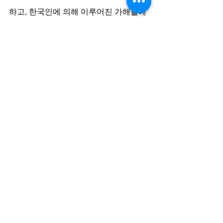
하고, 한국인에 의해 이루어진 가해들에 
대한 성찰도 역사교육을 비롯한 공교육
에서 행해져야 한다. 
그러나 갈 길은 여전히 멀다. 현실은 급
격하게 변하고 있는데, 이번 광복절 경축
사 논란에서 보듯 친일청산과 반북논리
가 여전히 대립하고 있다. 100년 전의 일
제 식민지 시기와 70년 전의 한국전쟁이 
한반도의 현실과 불가분의 관계임은 부
정할 수 없다. 그러나 그 두 가지가 역사
인식의 준거가 되는 것은 아무리 생각해
도 과하다. 따라서 새로운 시대의 의제와 
인권 감각에 걸맞는 역사인식의 전환이 