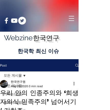
Webzine
한국연구
​한국학 최신 이슈
Post
모든 게시물
한국연구원
모든 게시물
Aug 31, 2020
3 min read
우리 안의 인종주의와 ‘희생
기획논단(새)
자의식 민족주의’ 넘어서기
릴레이 칼럼(새)