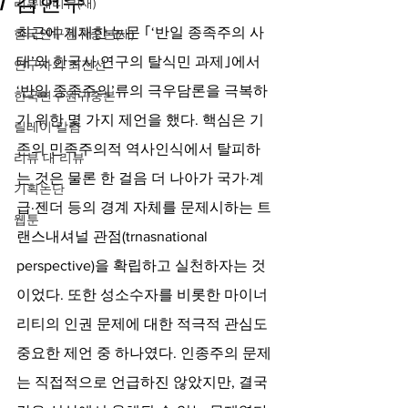
/ 김헌주
리뷰대리뷰(새)
최근에 게재한 논문 ｢‘반일 종족주의 사
한국연구원귀중본(새)
태’와 한국사 연구의 탈식민 과제｣에서 
연구자의 최전선
‘반일 종족주의’류의 극우담론을 극복하
한국연구원귀중본
기 위한 몇 가지 제언을 했다. 핵심은 기
릴레이 칼럼
존의 민족주의적 역사인식에서 탈피하
리뷰 대 리뷰
는 것은 물론 한 걸음 더 나아가 국가·계
기획논단
급·젠더 등의 경계 자체를 문제시하는 트
웹툰
랜스내셔널 관점(trnasnational 
perspective)을 확립하고 실천하자는 것
이었다. 또한 성소수자를 비롯한 마이너
리티의 인권 문제에 대한 적극적 관심도 
중요한 제언 중 하나였다. 인종주의 문제
는 직접적으로 언급하진 않았지만, 결국 