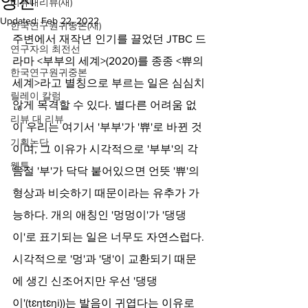
영진
리뷰대리뷰(새)
Updated:
Feb 22, 2022
한국연구원귀중본(새)
주변에서 재작년 인기를 끌었던 JTBC 드
연구자의 최전선
라마 <부부의 세계>(2020)를 종종 <쀼의 
한국연구원귀중본
세계>라고 별칭으로 부르는 일은 심심치 
릴레이 칼럼
않게 목격할 수 있다. 별다른 어려움 없
리뷰 대 리뷰
이 우리는 여기서 '부부'가 '쀼'로 바뀐 것
기획논단
이며, 그 이유가 시각적으로 '부부'의 각 
웹툰
음절 '부'가 닥닥 붙어있으면 언뜻 '쀼'의 
형상과 비슷하기 때문이라는 유추가 가
능하다. 개의 애칭인 '멍멍이'가 '댕댕
이'로 표기되는 일은 너무도 자연스럽다. 
시각적으로 '멍'과 '댕'이 교환되기 때문
에 생긴 신조어지만 우선 '댕댕
이'(tɛŋtɛŋi))는 발음이 귀엽다는 이유로 