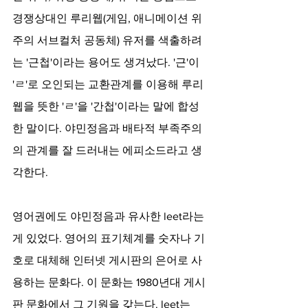
경쟁상대인 루리웹(게임, 애니메이션 위
주의 서브컬처 공동체) 유저를 색출하려
는 '근첩'이라는 용어도 생겨났다. '근'이 
'ㄹ'로 오인되는 교환관계를 이용해 루리
웹을 뜻한 'ㄹ'을 '간첩'이라는 말에 합성
한 말이다. 야민정음과 배타적 부족주의
의 관계를 잘 드러내는 에피소드라고 생
각한다.
영어권에도 야민정음과 유사한 leet라는
게 있었다. 영어의 표기체계를 숫자나 기
호로 대체해 인터넷 게시판의 은어로 사
용하는 문화다. 이 문화는 1980년대 게시
판 문화에서 그 기원을 갖는다. leet는 