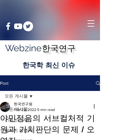
Webzine
한국연구
​한국학 최신 이슈
Post
모든 게시물
한국연구원
모든 게시물
Feb 22, 2022
5 min read
야민정음의 서브컬처적 기
기획논단(새)
원과 가치판단의 문제 / 오
릴레이 칼럼(새)