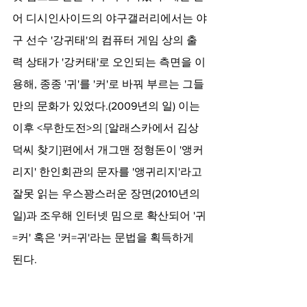
어 디시인사이드의 야구갤러리에서는 야
구 선수 '강귀태'의 컴퓨터 게임 상의 출
력 상태가 '강커태'로 오인되는 측면을 이
용해, 종종 '귀'를 '커'로 바꿔 부르는 그들
만의 문화가 있었다.(2009년의 일) 이는 
이후 <무한도전>의 [알래스카에서 김상
덕씨 찾기]편에서 개그맨 정형돈이 '앵커
리지' 한인회관의 문자를 '앵귀리지'라고 
잘못 읽는 우스꽝스러운 장면(2010년의 
일)과 조우해 인터넷 밈으로 확산되어 '귀
=커' 혹은 '커=귀'라는 문법을 획득하게 
된다.