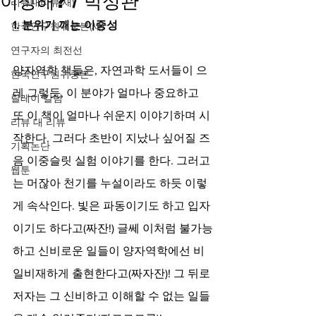
이상해? / 박성관
리뷰대리뷰(새)
1. 분위기 깨는 이중성
한국연구원귀중본(새)
연구자의 최전선
양자역학 책들은, 자연과학 도서들이 으
한국연구원귀중본
레 그렇듯, 이 분야가 얼마나 중요하고 
릴레이 칼럼
또 이 책이 얼마나 쉬운지 이야기하며 시
리뷰 대 리뷰
작한다. 그러다 초반이 지났나 싶어질 즈
기획논단
음 이중슬릿 실험 이야기를 한다. 그러고
웹툰
는 머잖아 천기를 누설이라도 하듯 이렇
게 속삭인다. 빛은 파동이기도 하고 입자
이기도 하다고(짜잔!) 글쎄 이처럼 불가능
하고 신비로운 일들이 양자역학에선 비
일비재하게 출현한다고(짜자잔)! 그 뒤로 
저자는 그 신비하고 이해할 수 없는 일들