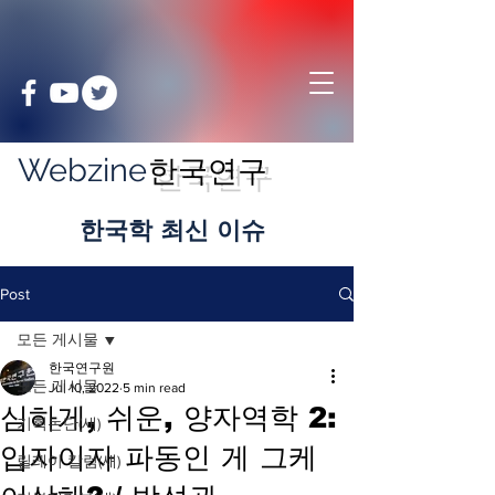
Webzine
한국연구
​한국학 최신 이슈
Post
모든 게시물
한국연구원
모든 게시물
Jul 10, 2022
5 min read
심하게, 쉬운, 양자역학 2:
기획논단(새)
입자이자 파동인 게 그케
릴레이 칼럼(새)