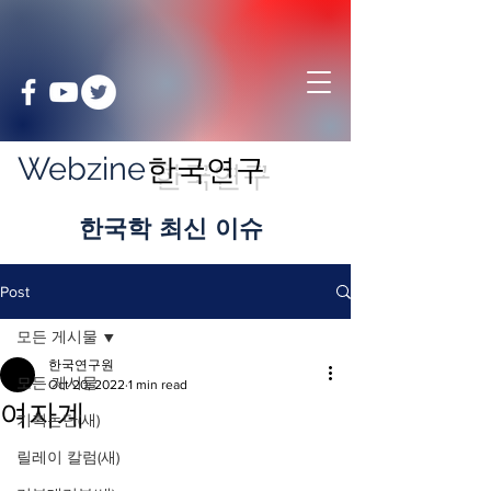
Webzine
한국연구
​한국학 최신 이슈
Post
모든 게시물
한국연구원
모든 게시물
Oct 20, 2022
1 min read
여자계
기획논단(새)
릴레이 칼럼(새)