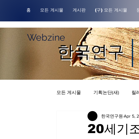
홈
모든 게시물
게시판
(구) 모든 게시물
Webzine
한국연구
모든 게시물
기획논단(새)
릴레
한국연구원
Apr 5, 
한국연구원귀중본
릴레이 칼
20세기