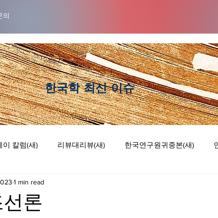
문의
​한국학 최신 이슈
이 칼럼(새)
리뷰대리뷰(새)
한국연구원귀중본(새)
2023
1 min read
럼
리뷰 대 리뷰
기획논단
웹툰
조선론