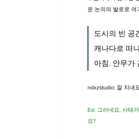
운 논의의 발로로 여
도시의 빈 공
캐나다로 떠나
아침. 안무가
ndxzstudio: 잘
Esl: 그러네요, 
요?