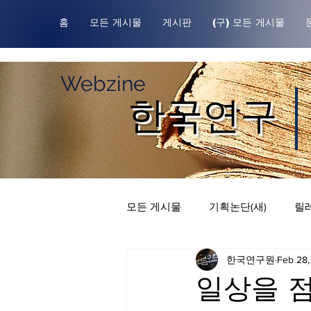
홈
모든 게시물
게시판
(구) 모든 게시물
Webzine
한국연구
모든 게시물
기획논단(새)
릴레
한국연구원
Feb 28
한국연구원귀중본
릴레이 칼
일상을 점