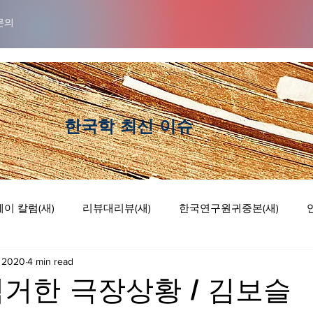
문의
​한국학 최신 이슈
이 칼럼(새)
리뷰대리뷰(새)
한국연구원귀중본(새)
, 2020
4 min read
럼
리뷰 대 리뷰
기획논단
웹툰
거한 극장상황 / 김보슬