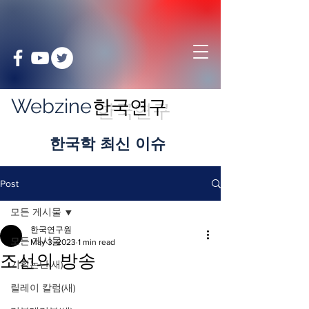
Webzine
한국연구
​한국학 최신 이슈
Post
모든 게시물
한국연구원
모든 게시물
May 3, 2023
1 min read
조선의 방송
기획논단(새)
릴레이 칼럼(새)