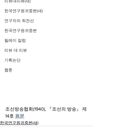
리뷰대리뷰(새)
한국연구원귀중본(새)
연구자의 최전선
한국연구원귀중본
릴레이 칼럼
리뷰 대 리뷰
기획논단
웹툰
조선방송협회(1940), 『조선의 방송』 제
14호 
원문
한국연구원귀중본(새)