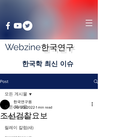
Webzine
한국연구
​한국학 최신 이슈
Post
모든 게시물
한국연구원
모든 게시물
Oct 20, 2022
1 min read
조선검찰요보
기획논단(새)
릴레이 칼럼(새)