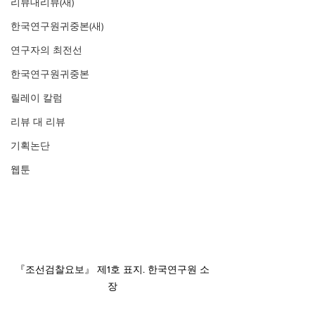
리뷰대리뷰(새)
한국연구원귀중본(새)
연구자의 최전선
한국연구원귀중본
릴레이 칼럼
리뷰 대 리뷰
기획논단
웹툰
『조선검찰요보』 제1호 표지. 한국연구원 소
장