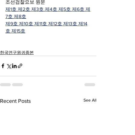
조선검찰요보 원문
제1호
제2호
제3호
제4호
제5호
제6호
제
7호
제8호
제9호
제10호
제11호
제12호
제13호
제14
호
제15호
한국연구원귀중본
See All
Recent Posts