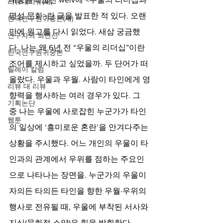
리뷰대리뷰(새)
명성 문화>란 글을 발표한 적 있다. 오랜
한국연구원귀중본(새)
만에 원고를 다시 읽었다. 새삼 궁금했
연구자의 최전선
다. 나는 왜 6년 전 “우울의 리더십”이란 
한국연구원귀중본
조어를 제시하고 싶었을까. 두 단어가 떠
릴레이 칼럼
올랐다. 우울과 우월. 사람이 타인에게 영
리뷰 대 리뷰
향력을 행사하는 여러 경우가 있다. 그 
기획논단
중 나는 우울에 사로잡힌 누군가가 타인
웹툰
의 일상에 ‘흥미로운 혼란’을 안겨다주는 
상황을 주시했다. 어느 개인의 우울이 타
인과의 관계에서 우위를 점하는 주요인
으로 나타나는 장면을. 누군가의 우울이 
자의든 타의든 타인을 향한 우월·우위의 
행사로 전유될 때, 우울에 부착된 서사와 
지식(문화적 소양)은 힘을 발휘한다. 