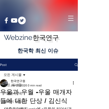
Webzine
한국연구
​한국학 최신 이슈
Post
모든 게시물
한국연구원
모든 게시물
Jan 21, 2020
3 min read
우울과 우월 -우울 매개자
기획논단(새)
들에 대한 단상 / 김신식
릴레이 칼럼(새)
대중음악웹진 weiv에 <우울의 리더십과 