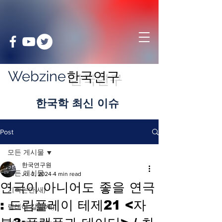
Webzine
한국연구
​한국학 최신 이슈
Post
모든 게시물
한국연구원
모든 게시물
Jul 2, 2024
4 min read
연극이 아니어도 좋을 연극
기획논단(새)
: 드림플레이 테제21 <자
릴레이 칼럼(새)