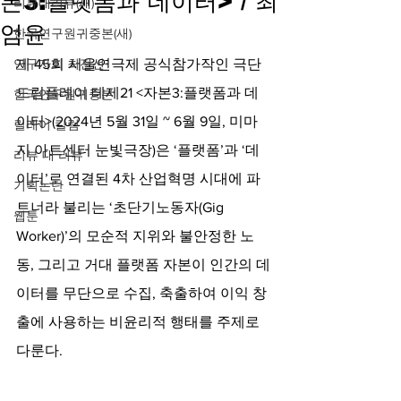
본3:플랫폼과 데이터> / 최
리뷰대리뷰(새)
엄윤
한국연구원귀중본(새)
연구자의 최전선
제 45회 서울연극제 공식참가작인 극단 
드림플레이 테제21 <자본3:플랫폼과 데
한국연구원귀중본
이터>(2024년 5월 31일 ~ 6월 9일, 미마
릴레이 칼럼
지 아트센터 눈빛극장)은 ‘플랫폼’과 ‘데
리뷰 대 리뷰
이터’로 연결된 4차 산업혁명 시대에 파
기획논단
트너라 불리는 ‘초단기노동자(Gig 
웹툰
Worker)’의 모순적 지위와 불안정한 노
동, 그리고 거대 플랫폼 자본이 인간의 데
이터를 무단으로 수집, 축출하여 이익 창
출에 사용하는 비윤리적 행태를 주제로 
다룬다.