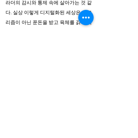
라더의 감시와 통제 속에 살아가는 것 같
다. 실상 이렇게 디지털화된 세상은 알고
리즘이 아닌 푼돈을 받고 육체를 갉아 먹
는 인간의 노동으로 굴러가는 것이다. 비
좁고 통풍마저 잘되지 않는 작업장에서 
시간당 1달러 정도를 받고 데이터의 생
성 과정에서 초단기 작업으로 기계 학습
을 돕는 일을 하는 라벨링 노동자, 검열
자, 즉 미세 노동자 중 다수는 아프리카 
빈민, 시리아, 팔레스타인 난민 등 사회경
제적 최약자층이다.
결국 기계화, 자동화라는 허울 속에 인간
의 노동을 감춘 플랫폼 자본주의에서는 