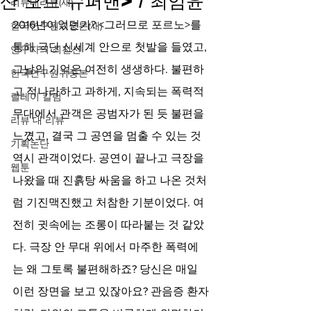
산 오브 슈퍼맨> / 최엄윤
리뷰대리뷰(새)
2016년이었던가? <그러므로 포르노>를 
한국연구원귀중본(새)
통해 극단 신세계 안으로 첫발을 들였고, 
연구자의 최전선
그날의 기억은 여전히 생생하다. 불편하
한국연구원귀중본
고 적나라하고 과하게, 지속되는 폭력적 
릴레이 칼럼
무대에서 관객은 공범자가 된 듯 불편을 
리뷰 대 리뷰
느꼈고, 결국 그 공연을 멈출 수 있는 것 
기획논단
역시 관객이었다. 공연이 끝나고 극장을 
웹툰
나왔을 때 진흙탕 싸움을 하고 나온 것처
럼 기진맥진했고 처참한 기분이었다. 여
전히 귓속에는 조롱이 따라붙는 것 같았
다. 극장 안 무대 위에서 마주한 폭력에
는 왜 그토록 불편해하죠? 당신은 매일 
이런 장면을 보고 있잖아요? 관음증 환자