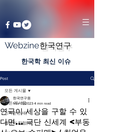
Webzine
한국연구
​한국학 최신 이슈
Post
모든 게시물
한국연구원
모든 게시물
Nov 17, 2023
4 min read
연극이 세상을 구할 수 있
기획논단(새)
다면... 극단 신세계 <부동
릴레이 칼럼(새)