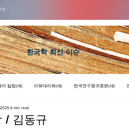
문의
​한국학 최신 이슈
이 칼럼(새)
리뷰대리뷰(새)
한국연구원귀중본(새)
 2025
4 min read
럼
리뷰 대 리뷰
기획논단
웹툰
 / 김동규