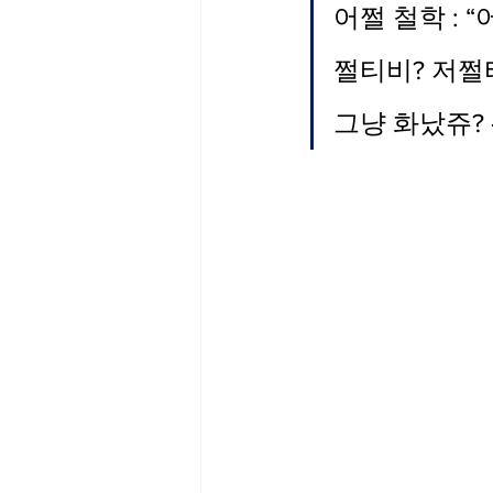
어쩔 철학 : 
쩔티비? 저쩔
그냥 화났쥬? 