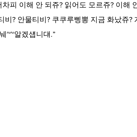
“어차피 이해 안 되쥬? 읽어도 모르쥬? 이해 
티비? 안물티비? 쿠쿠루삥뽕 지금 화났쥬? 
눼~~알겠섑니댸.”