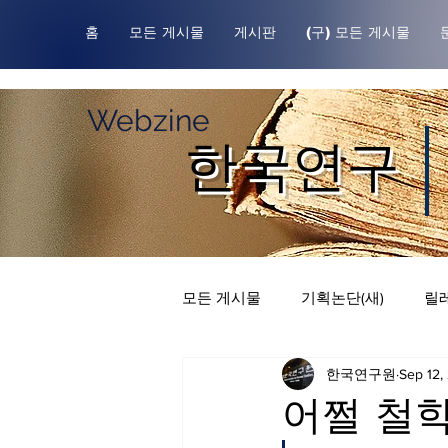
홈
모든 게시물
게시판
(구) 모든 게시물
Webzine
한국연구
모든 게시물
기획논단(새)
릴레
한국연구원
Sep 12,
한국연구원귀중본
릴레이 칼
어쩔 철학