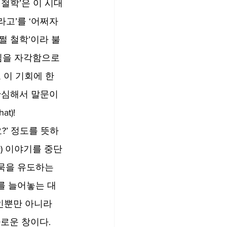
철학’은 이 시대
라고’를 ‘어쩌자
쩔 철학’이라 불
세임을 자각함으로
 이 기회에 한 
한심해서 말문이 
t)!
?’ 정도를 뜻하
) 이야기를 중단
묵을 유도하는 
를 늘어놓는 대
인뿐만 아니라 
카로운 창이다.