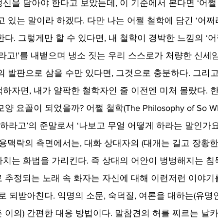
신을 담아야 한다고 보았는데, 이 기준에서 본다면 ‘어쩔 
 있는 말이라 하겠다. 다만 나는 어쩔 철학에 담긴 ‘어쩌
다. 그렇게만 할 수 있다면, 내 철학이 경박한 느낌의 ‘어
쩌라고!’를 내뱉으며 냉소 짓는 우리 스스로가 처량한 신
의 발판으로 삼을 수만 있다면, 그것으로 충분하다. 그리고
하자면, 내가 얄팍한 철학자인 줄 이전엔 미처 몰랐다. 
요꼴이 되었을까? 어쩔 철학(The Philosophy of So Wha
 하라고’의 준말로서 ‘나보고 무얼 어떻게 하라는 말인가요
사용맥락의 측면에서는, 대화 상대자의 (대개는 길고 장황한
치는 화법을 가리킨다. 즉 상대의 어안이 벙벙해지는 침
 추정되는 노래 속 화자는 자신에 대해 이런저런 이야기
’로 되받아친다. 익명의 소문, 숙덕질, 여론을 대하는(유명
든 이의) 간편한 대응 방법이다. 말참견의 허를 찌르는 날