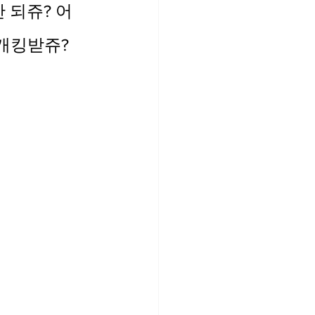
안 되쥬? 어
개킹받쥬? 