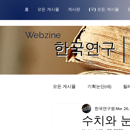
홈
모든 게시물
게시판
(구) 모든 게시물
Webzine
한국연구
모든 게시물
기획논단(새)
릴레
한국연구원
Mar 26,
한국연구원귀중본
릴레이 칼
수치와 눈