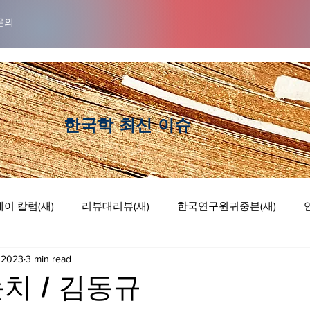
문의
​한국학 최신 이슈
이 칼럼(새)
리뷰대리뷰(새)
한국연구원귀중본(새)
 2023
3 min read
럼
리뷰 대 리뷰
기획논단
웹툰
치 / 김동규