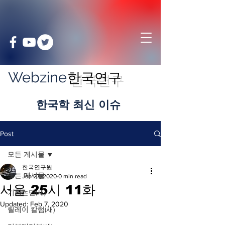
Webzine
한국연구
​한국학 최신 이슈
Post
모든 게시물
한국연구원
모든 게시물
Jan 27, 2020
0 min read
서울 25시 11화
기획논단(새)
Updated:
Feb 7, 2020
릴레이 칼럼(새)