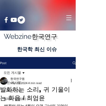
Webzine
한국연구
​한국학 최신 이슈
Post
모든 게시물
한국연구원
모든 게시물
May 27, 2024
4 min read
발화하는 소리, 귀 기울이
기획논단(새)
는 화음 / 최엄윤
릴레이 칼럼(새)
벚꽃이 피는 4월이 오면 그날의 기억이 