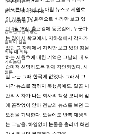
리뷰대리뷰(새)
떠오른다. 10년 전, 아침 뉴스로 세월호
한국연구원귀중본(새)
의 침몰을 TV 화면으로 바라만 보고 있
연구자의 최전선
던 4월 16일, 출근길에 등굣길에, 누군가
한국연구원귀중본
는 집에서 학교에서, 지하철에서 각자가 
릴레이 칼럼
있던 그 자리에서 지켜만 보고 있던 침몰
리뷰 대 리뷰
하는 세월호에 대한 기억은 그날의 내 모
기획논단
습마저 선명하도록 함께 각인되었다. 사
웹툰
실 나는 그때 한국에 없었다. 그래서 그 
시각 뉴스를 접하지 못했음에도, 일곱 시
간의 시차가 나는 회사의 책상 모니터 앞
에 꼼짝없이 앉아 전날의 뉴스를 보던 그 
오전을 기억한다. 오늘에도 반복 재생되
는 그날을, 하염없이 눈물을 흘리며 화면
만 바라보던 무력했던 순간을.