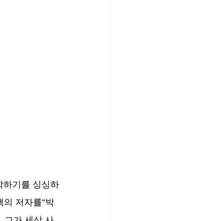
학하기를 싱싱하
책의 저자를“박
 그가 세상 사