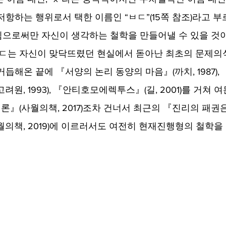
항하는 행위로서 택한 이름인 “ㅂㄷ”(15쪽 참조)라고 부
 힘으로써만 자신이 생각하는 철학을 만들어낼 수 있을 것이
ㅂㄷ는 자신이 맞닥뜨렸던 현실에서 돋아난 최초의 문제의
듭해온 끝에 『서양의 논리 동양의 마음』(까치, 1987),
려원, 1993), 『안티호모에렉투스』(길, 2001)를 거쳐 
재론』(사월의책, 2017)조차 건너서 최근의 『진리의 패권
월의책, 2019)에 이르러서도 여전히 현재진행형의 철학을 