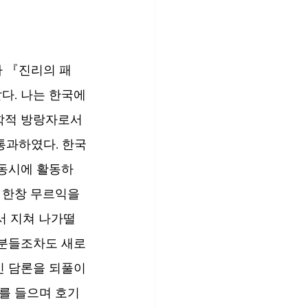
하 『진리의 패
다. 나는 한국에
학적 방랑자로서
통과하였다. 한국
 동시에 활동하
 한창 무르익을 
서 지쳐 나가떨
 분들조차도 새로
인 담론을 되풀이
를 들으며 호기