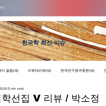
문의
​한국학 최신 이슈
이 칼럼(새)
리뷰대리뷰(새)
한국연구원귀중본(새)
 2020
5 min read
럼
리뷰 대 리뷰
기획논단
웹툰
학선집 V 리뷰 / 박소정