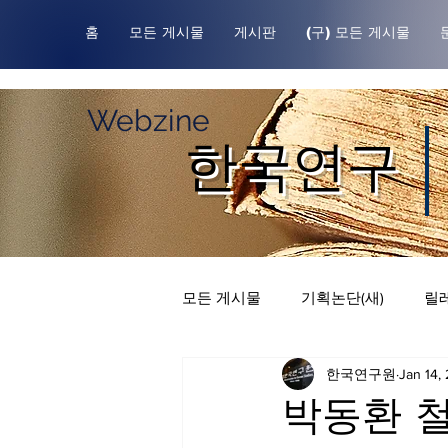
홈
모든 게시물
게시판
(구) 모든 게시물
Webzine
한국연구
모든 게시물
기획논단(새)
릴레
한국연구원
Jan 14,
한국연구원귀중본
릴레이 칼
박동환 철