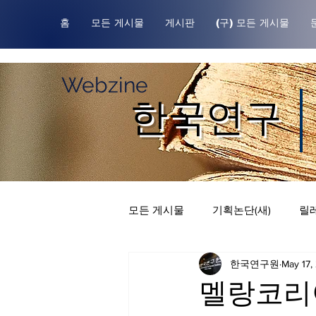
홈
모든 게시물
게시판
(구) 모든 게시물
Webzine
한국연구
모든 게시물
기획논단(새)
릴레
한국연구원
May 17,
한국연구원귀중본
릴레이 칼
멜랑코리아