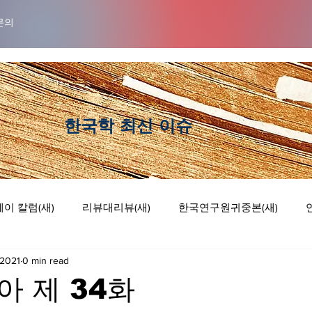
문의
​한국학 최신 이슈
이 칼럼(새)
리뷰대리뷰(새)
한국연구원귀중본(새)
 2021
0 min read
럼
리뷰 대 리뷰
기획논단
웹툰
 제 34화