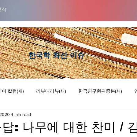
문의
​한국학 최신 이슈
이 칼럼(새)
리뷰대리뷰(새)
한국연구원귀중본(새)
 2020
4 min read
럼
리뷰 대 리뷰
기획논단
웹툰
답: 나무에 대한 찬미 / 