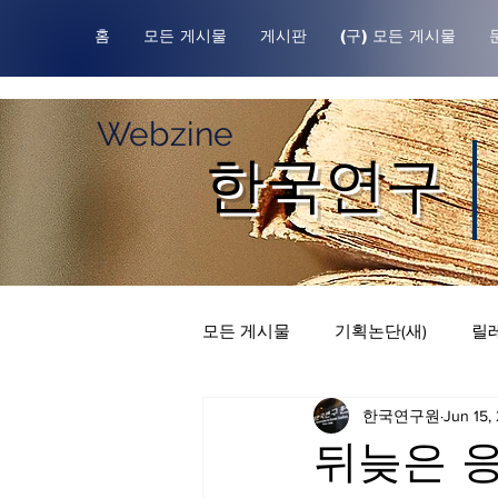
홈
모든 게시물
게시판
(구) 모든 게시물
Webzine
한국연구
모든 게시물
기획논단(새)
릴레
한국연구원
Jun 15,
한국연구원귀중본
릴레이 칼
뒤늦은 응