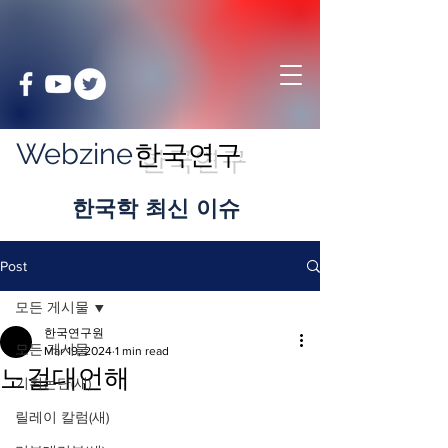
Webzine
한국연구
​한국학 최신 이슈
Post
모든 게시물
한국연구원
모든 게시물
Mar 19, 2024
1 min read
노걸대언해
기획논단(새)
릴레이 칼럼(새)