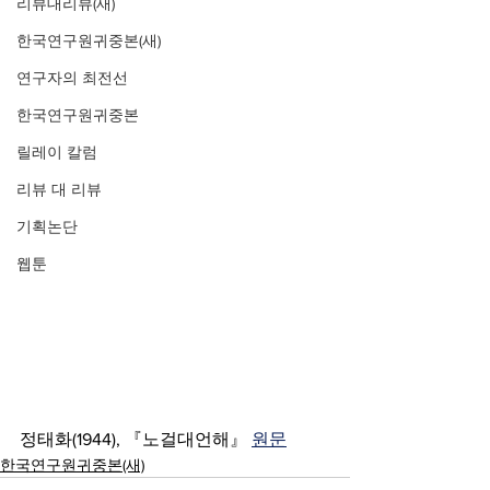
리뷰대리뷰(새)
한국연구원귀중본(새)
연구자의 최전선
한국연구원귀중본
릴레이 칼럼
리뷰 대 리뷰
기획논단
웹툰
정태화(1944), 『노걸대언해』 
원문
한국연구원귀중본(새)