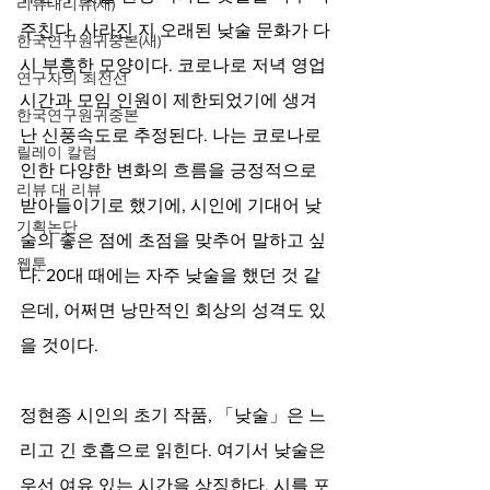
리뷰대리뷰(새)
주친다. 사라진 지 오래된 낮술 문화가 다
한국연구원귀중본(새)
시 부흥한 모양이다. 코로나로 저녁 영업
연구자의 최전선
시간과 모임 인원이 제한되었기에 생겨
한국연구원귀중본
난 신풍속도로 추정된다. 나는 코로나로 
릴레이 칼럼
인한 다양한 변화의 흐름을 긍정적으로 
리뷰 대 리뷰
받아들이기로 했기에, 시인에 기대어 낮
기획논단
술의 좋은 점에 초점을 맞추어 말하고 싶
웹툰
다. 20대 때에는 자주 낮술을 했던 것 같
은데, 어쩌면 낭만적인 회상의 성격도 있
을 것이다.
정현종 시인의 초기 작품, 「낮술」은 느
리고 긴 호흡으로 읽힌다. 여기서 낮술은 
우선 여유 있는 시간을 상징한다. 시를 포