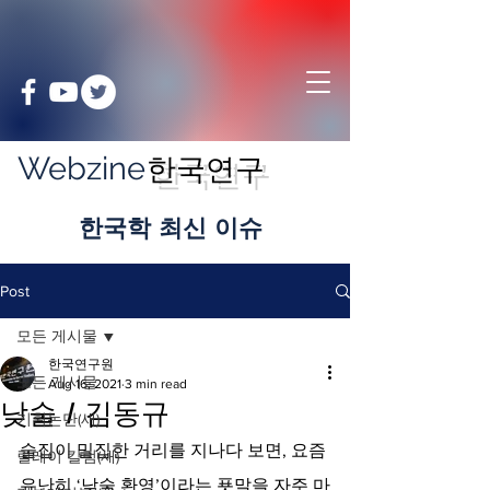
Webzine
한국연구
​한국학 최신 이슈
Post
모든 게시물
한국연구원
모든 게시물
Aug 16, 2021
3 min read
낮술 / 김동규
기획논단(새)
술집이 밀집한 거리를 지나다 보면, 요즘 
릴레이 칼럼(새)
유난히 ‘낮술 환영’이라는 푯말을 자주 마