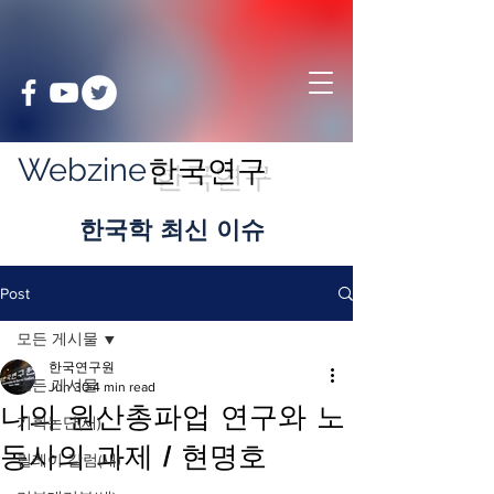
Webzine
한국연구
​한국학 최신 이슈
Post
모든 게시물
한국연구원
모든 게시물
Jun 30
4 min read
나의 원산총파업 연구와 노
기획논단(새)
동사의 과제 / 현명호
릴레이 칼럼(새)