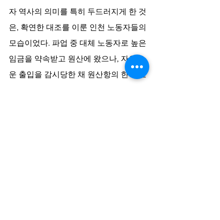
자 역사의 의미를 특히 두드러지게 한 것
은, 확연한 대조를 이룬 인천 노동자들의 
모습이었다. 파업 중 대체 노동자로 높은 
임금을 약속받고 원산에 왔으나, 자유로
운 출입을 감시당한 채 원산항의 한 창고
에서 변변한 난로도 없이 추운 겨울을 보
낸 그들은 약속받은 임금도 제대로 못 받
았고 같은 조선인 노동자의 파업을 방해
한다는 비난만 받았다. 보호라는 명목하
에 경찰 봉쇄 인력이 배치된 원산항에서 
임시직 노동을 이어간 인천 노동자는 결
국 정해진 기간을 채우기도 전에 다시 인
천으로 돌려보내졌다. 반면 파업한 원산 
노동자에게는, 삼일운동 이후 쌓아 올린 