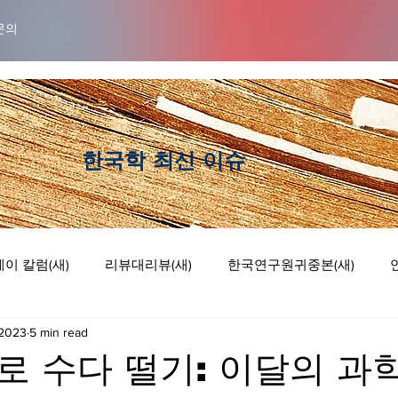
문의
​한국학 최신 이슈
이 칼럼(새)
리뷰대리뷰(새)
한국연구원귀중본(새)
 2023
5 min read
럼
리뷰 대 리뷰
기획논단
웹툰
 수다 떨기: 이달의 과학