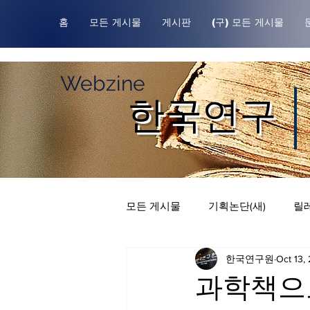
홈
모든 게시물
게시판
(구) 모든 게시물
Webzine
한국연구
모든 게시물
기획논단(새)
릴레
한국연구원
Oct 13,
한국연구원귀중본
릴레이 칼
과학책으로